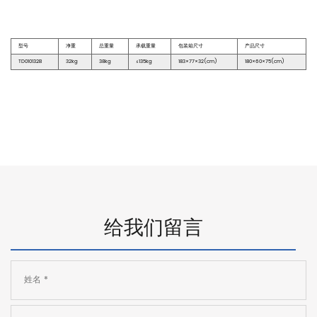
型号
净重
总重量
承载重量
包装箱尺寸
产品尺寸
TD010132B
32kg
38kg
≤135kg
183×77×32(cm)
180×60×75(cm)
给我们留言