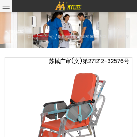
医用转移车
首页
/
产品中心
/
医用转移车
/
MLF999C2/C3 多位轮椅担架
/
苏械广审(文)第271212-32576号